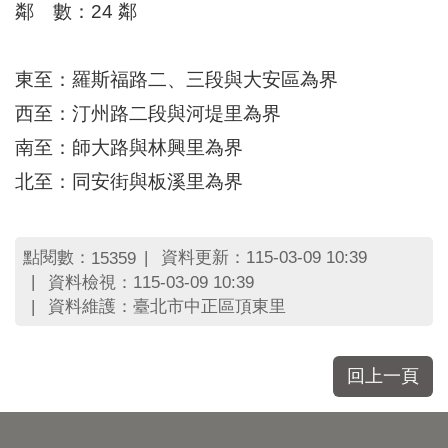
區
鄰 數：24 鄰
里
界
說
東至：羅斯福路二、三段與大安區為界
臺
西至：汀州路二段與河堤里為界
北
南至：師大路與林興里為界
市
鄰
北至：同安街與板溪里為界
長
名
冊
點閱數：
資料更新：115-03-09 10:39
15359
資料檢視：115-03-09 10:39
資料維護：臺北市中正區頂東里
回上一頁