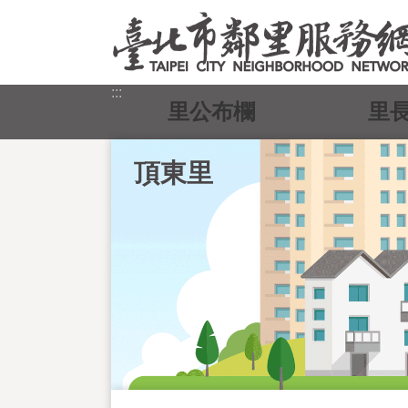
跳到主要內容區塊
:::
里公布欄
里
頂東里