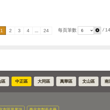
/
1
每頁筆數
1
2
3
4
...
24
山區
中正區
大同區
萬華區
文山區
南
北市區里界說
臺北市鄰長名冊