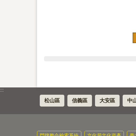
:::
松山區
信義區
大安區
中
門牌整合檢索系統
文化局文化資產
臺