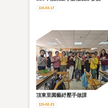
115-03-17
頂東里園藝紓壓手做課
115-02-23