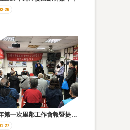
02-26
115年第一次里鄰工作會報暨提升里鄰災害應變能力教育訓練及踏勘
01-27