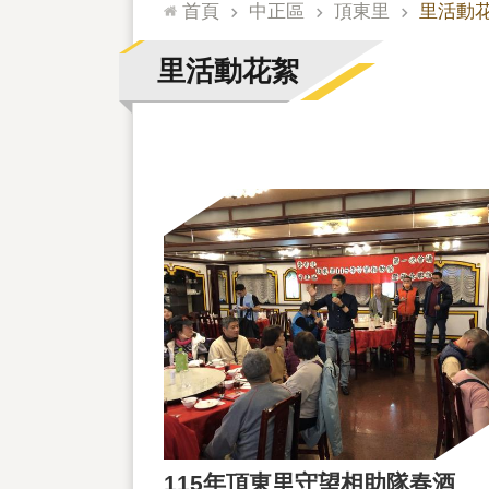
:::
首頁
中正區
頂東里
里活動
里活動花絮
115年頂東里守望相助隊春酒