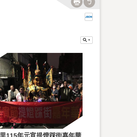
里115年元宵提燈踩街嘉年華