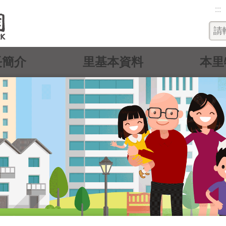
:::
長簡介
里基本資料
本里