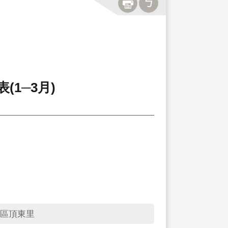
1─3月)
區頂東里