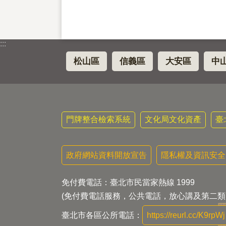
:::
松山區
信義區
大安區
中
門牌整合檢索系統
文化局文化資產
臺
政府網站資料開放宣告
隱私權及資訊安全
免付費電話：臺北市民當家熱線 1999
(免付費電話服務，公共電話，放心講及第二類
臺北市各區公所電話：
https://reurl.cc/K9rpWj