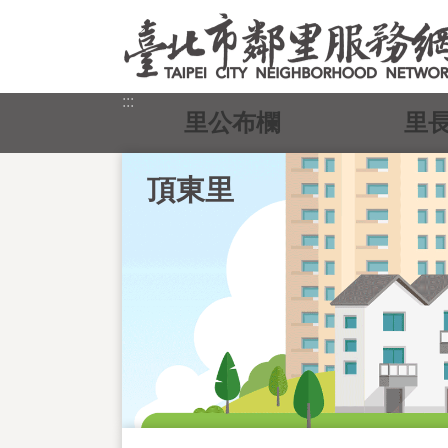
跳到主要內容區塊
:::
里公布欄
里
頂東里