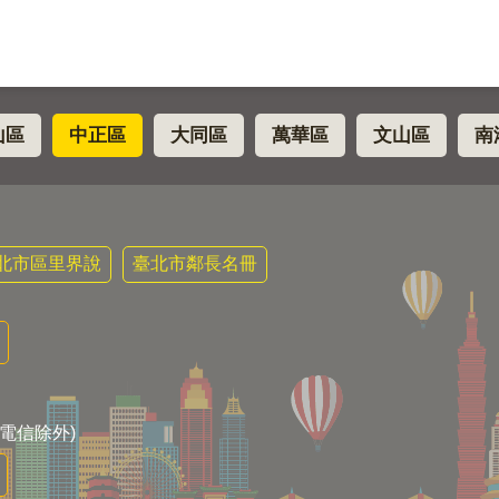
山區
中正區
大同區
萬華區
文山區
南
北市區里界說
臺北市鄰長名冊
電信除外)