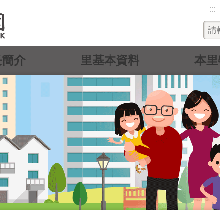
:::
長簡介
里基本資料
本里