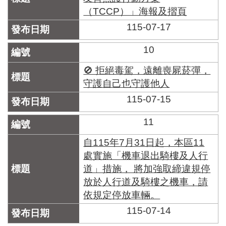
（TCCP）」海報及摺頁
115-07-17
10
🚫 拒絕毒駕，遠離喪屍菸彈，
守護自己也守護他人
115-07-15
11
自115年7月31日起，本區11
處實施「機車退出騎樓及人行
道」措施， 將加強取締違規停
放於人行道及騎樓之機車，請
依規定停放車輛。
115-07-14