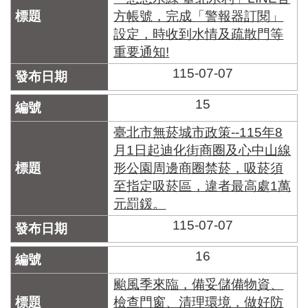
方帳號，完成「警報器訂閱」
設定，時收到水情及疏散門等
重要通知!
115-07-07
15
臺北市無菸城市政策--115年8
月1日起迪化街商圈及心中山線
形公園周邊商圈禁菸，吸菸須
至指定吸菸區，違者最高處1萬
元罰鍰。
115-07-07
16
颱風季來臨，備妥儲備物資、
檢查門窗、清理環境，做好防