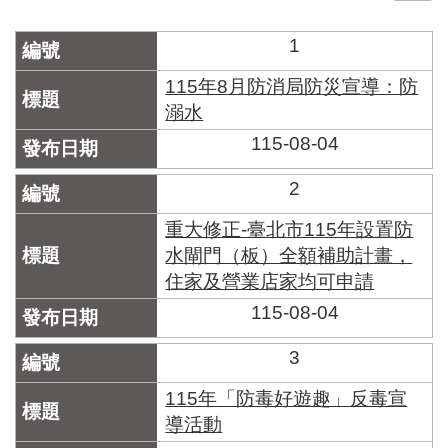
門
1
牌
整
115年8月防消局防災宣導：防
合
溺水
檢
115-08-04
索
系
統
2
文
重大修正-臺北市115年設置防
化
水閘門（板）全額補助計畫，
局
住家及營業店家均可申請
文
化
115-08-04
資
產
3
臺
115年「防毒好遊趣」反毒宣
北
導活動
市