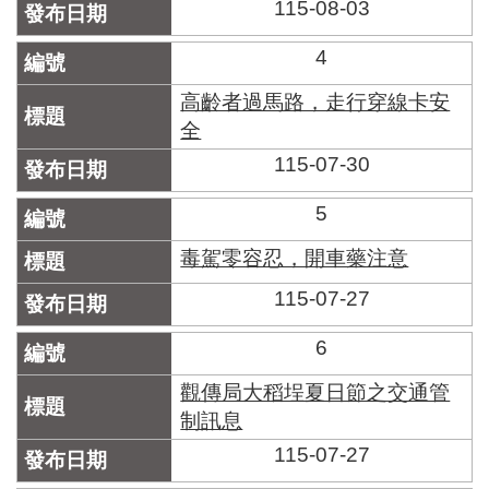
區
115-08-03
里
界
4
說
高齡者過馬路，走行穿線卡安
臺
全
北
市
115-07-30
鄰
長
5
名
冊
毒駕零容忍，開車藥注意
115-07-27
6
觀傳局大稻埕夏日節之交通管
制訊息
115-07-27