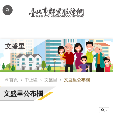
跳到主要內容區塊
進
階
搜
尋
里公布欄
里長簡介
里基本資料
本里特色
里活動花絮
網
文盛里
站
導
覽
台
北
首頁
中正區
文盛里
文盛里公布欄
通
臺
文盛里公布欄
北
市
政
府