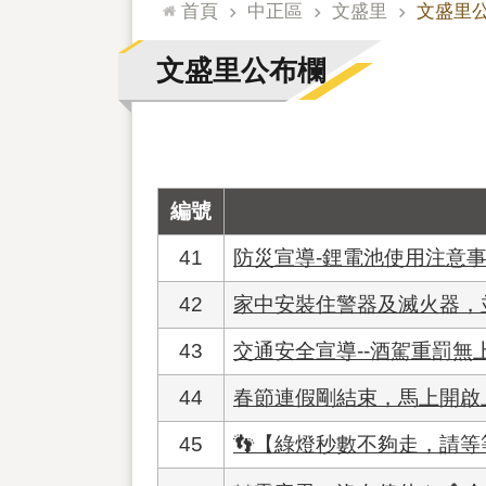
:::
首頁
中正區
文盛里
文盛里
文盛里公布欄
編號
41
防災宣導-鋰電池使用注意
42
家中安裝住警器及滅火器，
43
交通安全宣導--酒駕重罰無
44
春節連假剛結束，馬上開啟
45
👣【綠燈秒數不夠走，請等