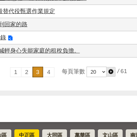
一般替代役甄選作業規定
到回家的路
紀錄
減輕身心失能家庭的租稅負擔。
/
61
每頁筆數
1
2
3
4
山區
中正區
大同區
萬華區
文山區
南