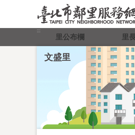
跳到主要內容區塊
:::
里公布欄
里
文盛里