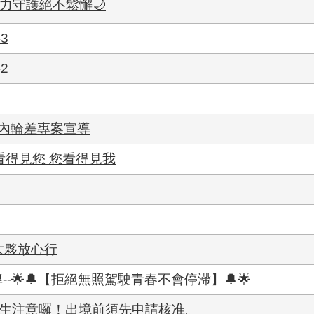
全力守護絕不鬆懈🌙
3
2
車內輪差專案宣導
看得見您 您看得見我
大夥放心行
--🌟🔔【拒絕無照駕駛青春不會停滯】🔔🌟
男生注意囉！出境前須先申請核准。