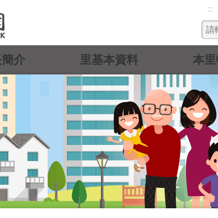
:::
長簡介
里基本資料
本里