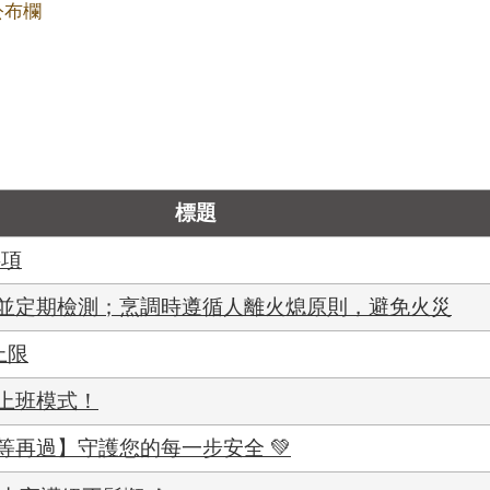
公布欄
標題
事項
並定期檢測；烹調時遵循人離火熄原則，避免火災
上限
上班模式！
等再過】守護您的每一步安全 💚