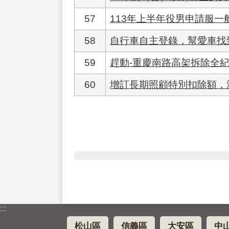
57
113年上半年役男申請服
58
自行車自主登錄，幫愛車找
59
趕動-重慶南路高架拆除全
60
增訂長期照顧特別扣除額，
:::
松山區
信義區
大安區
中