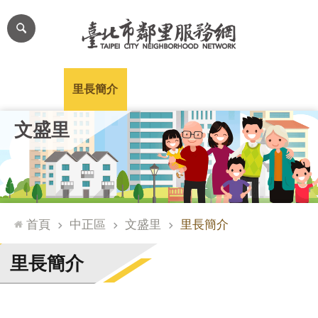
跳到主要內容區塊
進
階
搜
尋
里公布欄
里長簡介
里基本資料
本里特色
里活動花絮
網
文盛里
站
導
覽
台
北
首頁
中正區
文盛里
里長簡介
通
臺
里長簡介
北
市
政
府