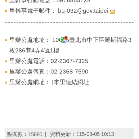
里幹事行動電話：0978865728
區
里
里幹事電子郵件：
bq-032@gov.taipei
界
說
臺
北
里辦公處地址：
10045臺北市中正區羅斯福路3
市
段286巷4弄4號1樓
鄰
長
里辦公處電話：02-2367-7325
名
里辦公處傳真：02-2368-7590
冊
里辦公處網址：
[本里連結網址]
點閱數：
資料更新：115-08-05 10:13
15880