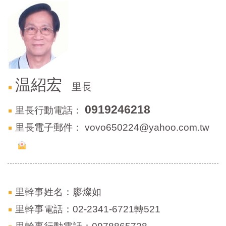
門
牌
整
合
檢
索
温紹宏
系
里長
統
0919246218
里長行動電話：
文
化
里長電子郵件：
vovo650224@yahoo.com.tw
局
文
化
資
產
里幹事姓名：廖燦如
臺
北
里幹事電話：02-2341-6721轉521
市