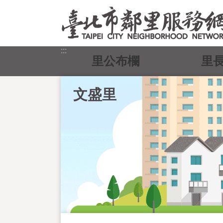
跳到主要內容區塊
:::
里公布欄
里
文盛里