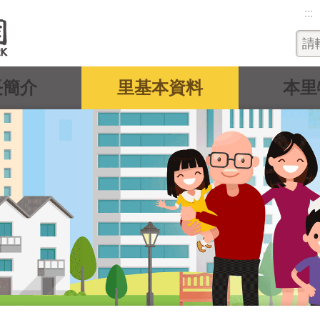
:::
長簡介
里基本資料
本里