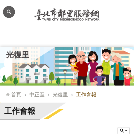
跳到主要內容區塊
進
階
搜
尋
里公布欄
里長簡介
里基本資料
本里特色
里活動花絮
網
光復里
站
導
覽
台
北
首頁
中正區
光復里
工作會報
通
臺
工作會報
北
市
政
府