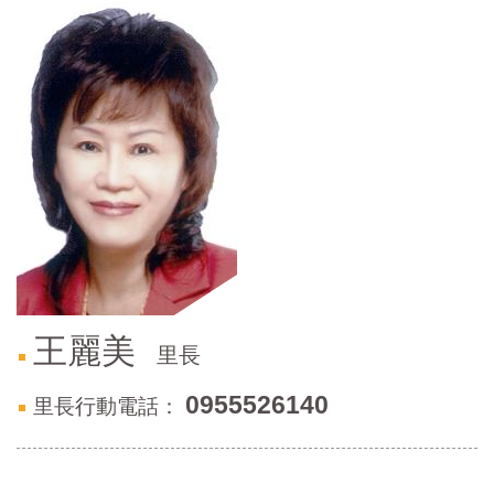
門
牌
整
合
檢
索
系
統
文
化
局
文
化
王麗美
里長
資
產
0955526140
里長行動電話：
臺
北
市