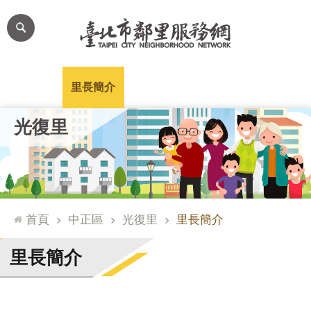
跳到主要內容區塊
進
階
搜
尋
里公布欄
里長簡介
里基本資料
本里特色
里活動花絮
網
光復里
站
導
覽
台
北
首頁
中正區
光復里
里長簡介
通
臺
里長簡介
北
市
政
府