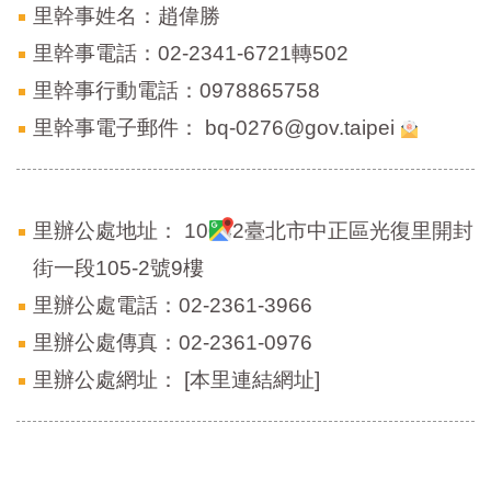
區
里幹事姓名：趙偉勝
里
界
里幹事電話：02-2341-6721轉502
說
里幹事行動電話：0978865758
臺
里幹事電子郵件：
bq-0276@gov.taipei
北
市
鄰
長
名
里辦公處地址：
10042臺北市中正區光復里開封
冊
街一段105-2號9樓
里辦公處電話：02-2361-3966
里辦公處傳真：02-2361-0976
里辦公處網址：
[本里連結網址]