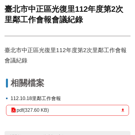
臺北市中正區光復里112年度第2次
門
里鄰工作會報會議紀錄
牌
整
合
檢
索
臺北市中正區光復里112年度第2次里鄰工作會報
系
統
會議紀錄
文
化
局
相關檔案
文
化
112.10.18里鄰工作會報
資
產
pdf(327.60 KB)
臺
北
市