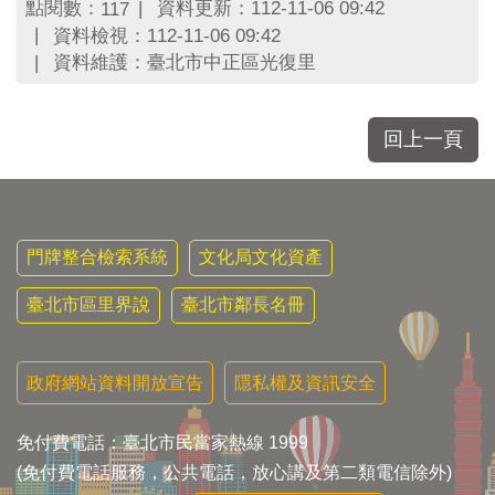
區
點閱數：
資料更新：112-11-06 09:42
117
里
資料檢視：112-11-06 09:42
界
資料維護：臺北市中正區光復里
說
臺
北
回上一頁
市
鄰
長
名
冊
門牌整合檢索系統
文化局文化資產
臺北市區里界說
臺北市鄰長名冊
政府網站資料開放宣告
隱私權及資訊安全
免付費電話：臺北市民當家熱線 1999
(免付費電話服務，公共電話，放心講及第二類電信除外)