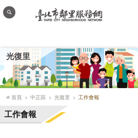
跳到主要內容區塊
進
階
搜
尋
里公布欄
里長簡介
里基本資料
本里特色
里活動花絮
網
光復里
站
導
覽
台
北
首頁
中正區
光復里
工作會報
通
臺
工作會報
北
市
政
府