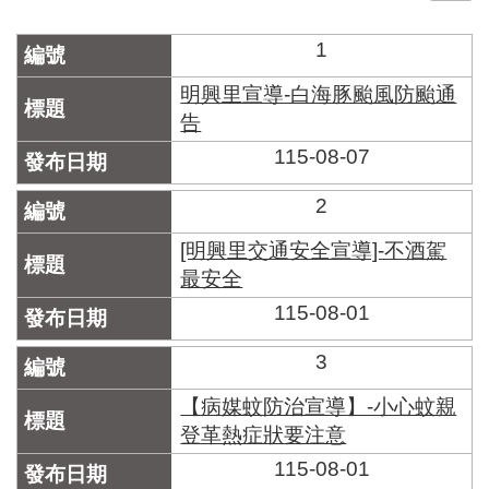
門
1
牌
整
明興里宣導-白海豚颱風防颱通
合
告
檢
115-08-07
索
系
統
2
文
[明興里交通安全宣導]-不酒駕
化
最安全
局
115-08-01
文
化
資
3
產
【病媒蚊防治宣導】-小心蚊親
臺
登革熱症狀要注意
北
115-08-01
市