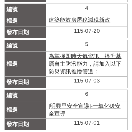
區
里
4
界
說
建築能效房屋稅減稅新政
115-07-20
臺
北
市
5
鄰
長
為掌握即時天氣資訊、提升基
名
層自主防汛能力，請加入以下
冊
防災資訊推播管道：
115-07-03
6
[明興里安全宣導]-一氧化碳安
全宣導
115-07-01