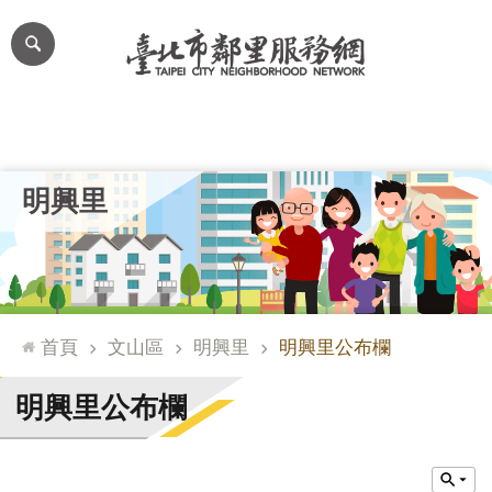
跳到主要內容區塊
進
階
搜
尋
里公布欄
里長簡介
里基本資料
本里特色
里活動花絮
網
明興里
站
導
覽
台
北
首頁
文山區
明興里
明興里公布欄
通
臺
明興里公布欄
北
市
政
府