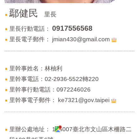
區
里
鄢健民
里長
界
說
0917556568
里長行動電話：
臺
北
里長電子郵件：
jmian430@gmail.com
市
鄰
長
名
里幹事姓名：林柚利
冊
里幹事電話：02-2936-5522轉220
里幹事行動電話：0972246026
里幹事電子郵件：
ke7321@gov.taipei
里辦公處地址：
116007臺北市文山區木柵路二