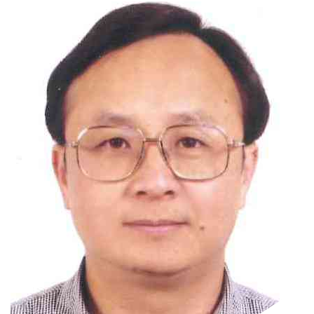
門
牌
整
合
檢
索
系
統
文
化
局
文
化
資
產
臺
北
市