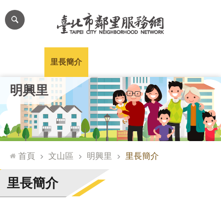
跳到主要內容區塊
進
階
搜
尋
里公布欄
里長簡介
里基本資料
本里特色
里活動花絮
網
明興里
站
導
覽
台
北
首頁
文山區
明興里
里長簡介
通
臺
里長簡介
北
市
政
府