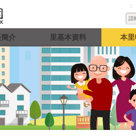
:::
長簡介
里基本資料
本里