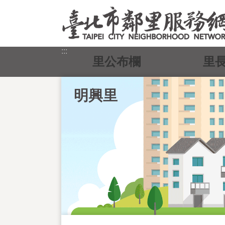
跳到主要內容區塊
:::
里公布欄
里
明興里