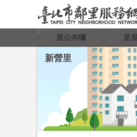
跳到主要內容區塊
:::
里公布欄
里
新營里