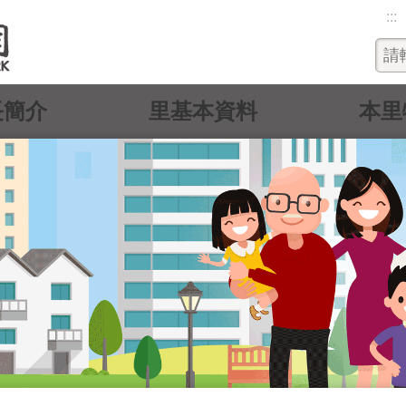
:::
長簡介
里基本資料
本里