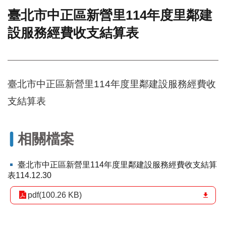
臺北市中正區新營里114年度里鄰建
門
設服務經費收支結算表
牌
整
合
檢
索
臺北市中正區新營里114年度里鄰建設服務經費收
系
統
支結算表
文
化
局
相關檔案
文
化
臺北市中正區新營里114年度里鄰建設服務經費收支結算
資
表114.12.30
產
pdf(100.26 KB)
臺
北
市