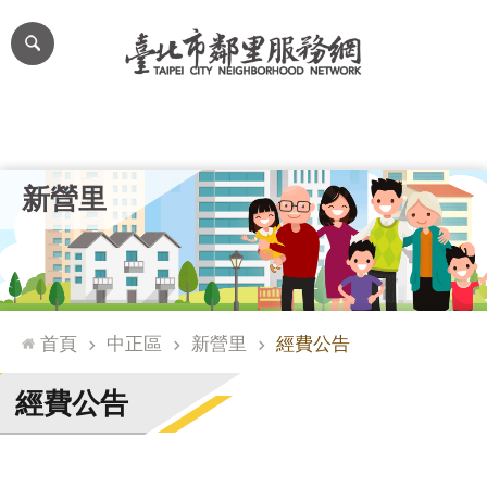
跳到主要內容區塊
進
階
搜
尋
里公布欄
里長簡介
里基本資料
本里特色
里活動花絮
網
新營里
站
導
覽
台
北
首頁
中正區
新營里
經費公告
通
臺
經費公告
北
市
政
府