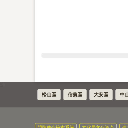
:::
松山區
信義區
大安區
中
門牌整合檢索系統
文化局文化資產
臺