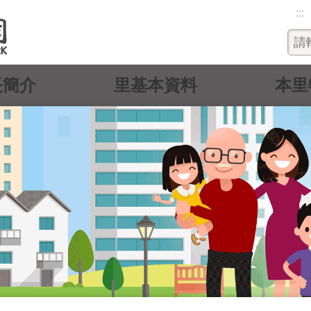
:::
長簡介
里基本資料
本里