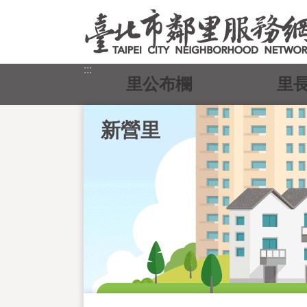
跳到主要內容區塊
:::
里公布欄
里
新營里