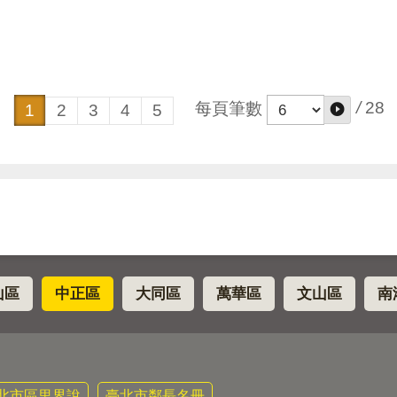
/
28
每頁筆數
1
2
3
4
5
山區
中正區
大同區
萬華區
文山區
南
北市區里界說
臺北市鄰長名冊