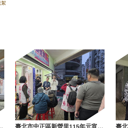
花絮
15年長青樂活遊臺北活動
臺北市中正區新營里115年元宵節里民聯誼活動