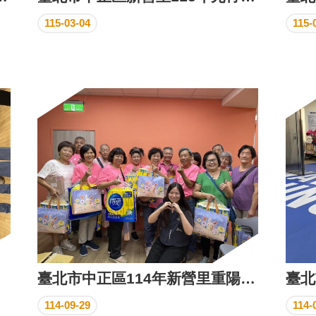
115-03-04
115-
臺北市中正區114年新營里重陽中秋挺環保文化巷子在中正聯誼活動
114-09-29
114-