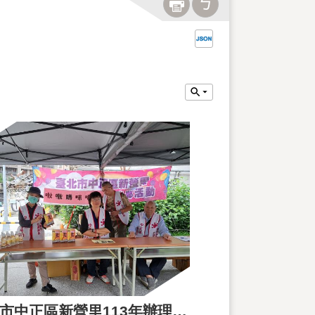
臺北市中正區新營里113年辦理啾啾媽咪母親節啾感馨活動