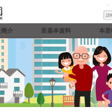
:::
長簡介
里基本資料
本里