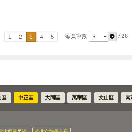
/
28
每頁筆數
1
2
3
4
5
山區
中正區
大同區
萬華區
文山區
南
北市區里界說
臺北市鄰長名冊