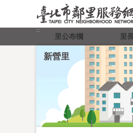
跳到主要內容區塊
:::
里公布欄
里
新營里