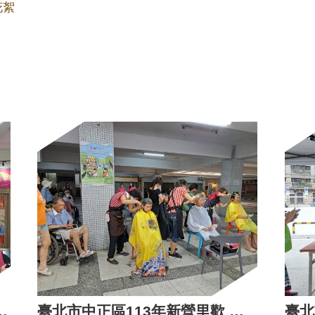
花絮
理重陽敬老慶中秋暨環保資源回收活動
臺北市中正區113年新營里歡 喜慶端午節聯誼活動