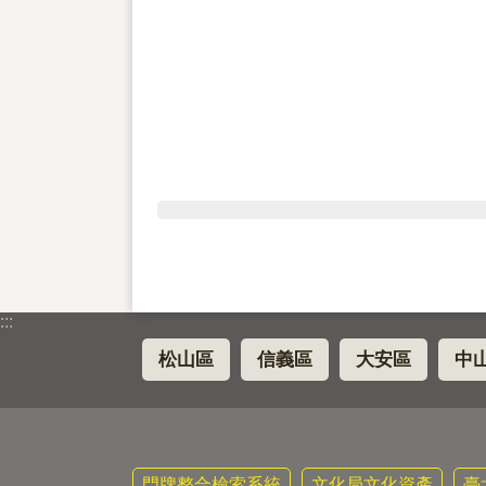
:::
松山區
信義區
大安區
中
門牌整合檢索系統
文化局文化資產
臺