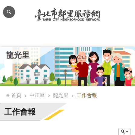
跳到主要內容區塊
進
階
搜
尋
里公布欄
里長簡介
里基本資料
本里特色
里活動花絮
網
龍光里
站
導
覽
台
北
首頁
中正區
龍光里
工作會報
通
臺
工作會報
北
市
政
府