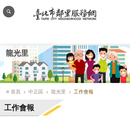
跳到主要內容區塊
進
階
搜
尋
里公布欄
里長簡介
里基本資料
本里特色
里活動花絮
網
龍光里
站
導
覽
台
北
首頁
中正區
龍光里
工作會報
通
臺
工作會報
北
市
政
府