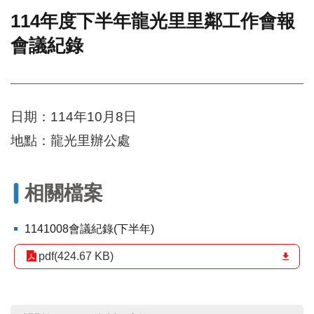
114年度下半年龍光里里鄰工作會報
門
會議紀錄
牌
整
合
檢
索
日期：114年10月8日
系
統
地點：龍光里辦公處
文
化
局
相關檔案
文
化
1141008會議紀錄(下半年)
資
產
pdf(424.67 KB)
臺
北
市