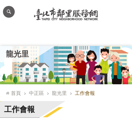
跳到主要內容區塊
進
階
搜
尋
里公布欄
里長簡介
里基本資料
本里特色
里活動花絮
網
龍光里
站
導
覽
台
北
首頁
中正區
龍光里
工作會報
通
臺
工作會報
北
市
政
府