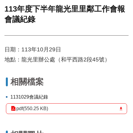
113年度下半年龍光里里鄰工作會報
門
會議紀錄
牌
整
合
檢
索
日期：113年10月29日
系
統
地點：龍光里辦公處（和平西路2段45號）
文
化
局
相關檔案
文
化
1131029會議紀錄
資
產
pdf(550.25 KB)
臺
北
市