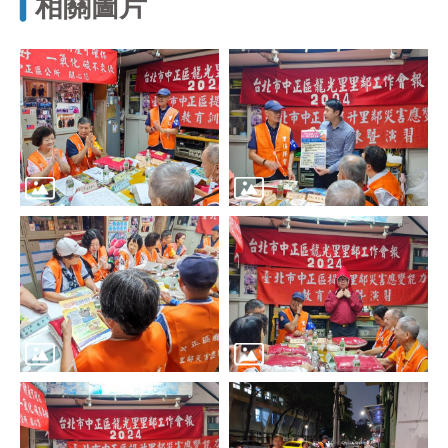
相關圖片
區
里
界
說
臺
北
市
鄰
長
名
冊