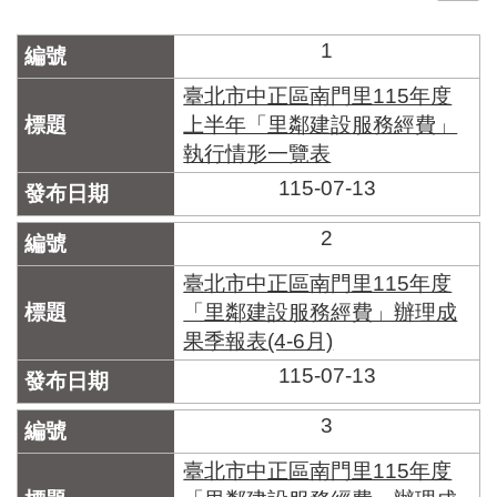
門
1
牌
整
臺北市中正區南門里115年度
合
上半年「里鄰建設服務經費」
檢
執行情形一覽表
索
系
115-07-13
統
2
文
化
臺北市中正區南門里115年度
局
「里鄰建設服務經費」辦理成
文
果季報表(4-6月)
化
資
115-07-13
產
3
臺
北
臺北市中正區南門里115年度
市