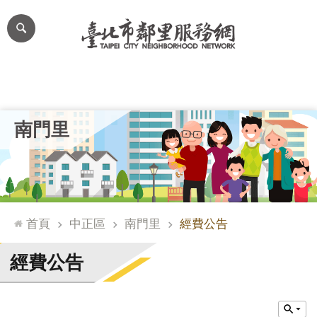
跳到主要內容區塊
進
階
搜
尋
里公布欄
里長簡介
里基本資料
本里特色
里活動花絮
網
南門里
站
導
覽
台
北
首頁
中正區
南門里
經費公告
通
臺
經費公告
北
市
政
府