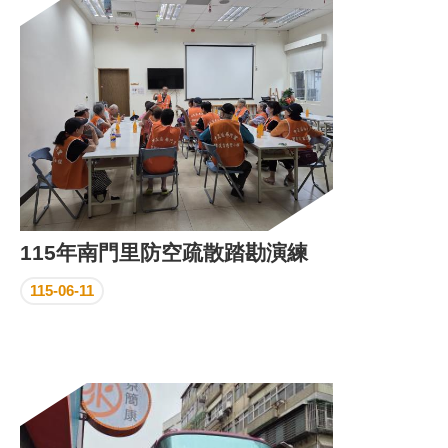
區
里
界
說
臺
北
市
鄰
長
名
冊
115年南門里防空疏散踏勘演練
115-06-11