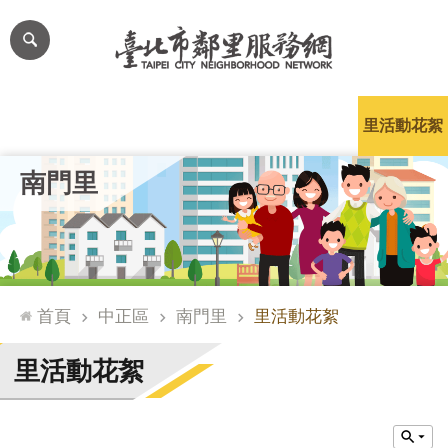
跳到主要內容區塊
進
階
搜
尋
里公布欄
里長簡介
里基本資料
本里特色
里活動花絮
網
南門里
站
導
覽
台
北
首頁
中正區
南門里
里活動花絮
通
臺
里活動花絮
北
市
政
府