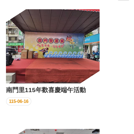
門
牌
整
合
檢
索
系
統
文
化
局
文
南門里115年歡喜慶端午活動
化
資
115-06-16
產
臺
北
市