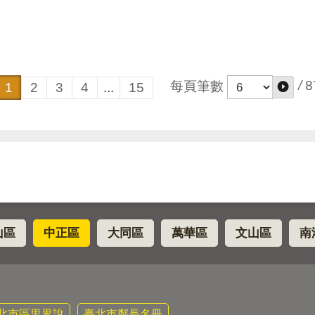
/
8
每頁筆數
1
2
3
4
...
15
山區
中正區
大同區
萬華區
文山區
南
北市區里界說
臺北市鄰長名冊