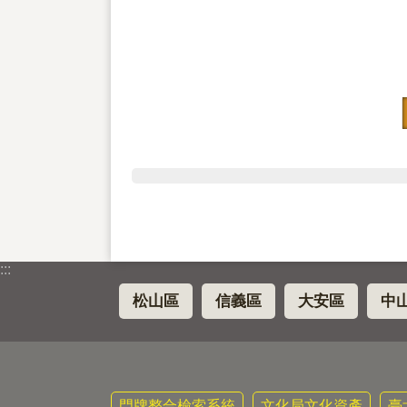
:::
松山區
信義區
大安區
中
門牌整合檢索系統
文化局文化資產
臺