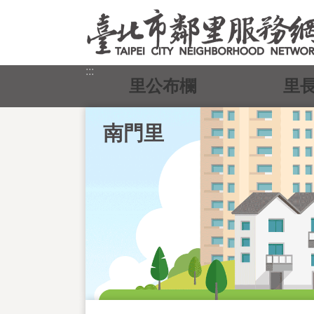
跳到主要內容區塊
:::
里公布欄
里
南門里