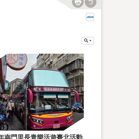
5年南門里長青樂活遊臺北活動