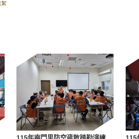
花絮
115年南門里防空疏散踏勘演練
11