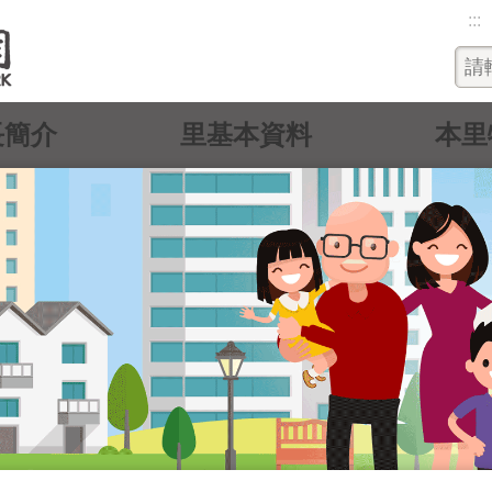
:::
長簡介
里基本資料
本里