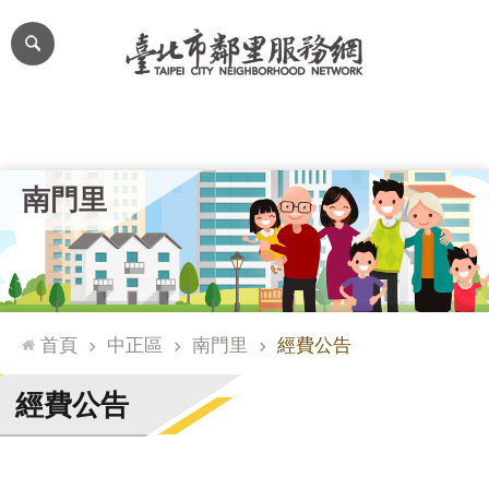
跳到主要內容區塊
進
階
搜
尋
里公布欄
里長簡介
里基本資料
本里特色
里活動花絮
網
南門里
站
導
覽
台
北
首頁
中正區
南門里
經費公告
通
臺
經費公告
北
市
政
府