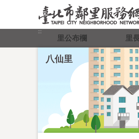
跳到主要內容區塊
:::
里公布欄
里
八仙里