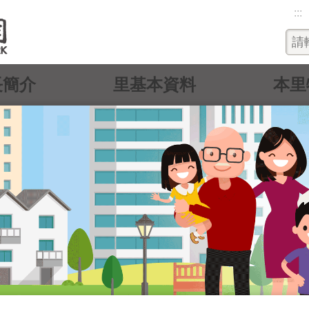
:::
長簡介
里基本資料
本里