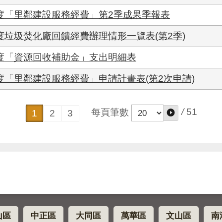
年度「里鄰建設服務經費」第2季成果季報表
度垃圾焚化廠回饋經費辦理情形一覽表(第2季)
年度「資源回收補助金」支出明細表
度「里鄰建設服務經費」申請計畫表(第2次申請)
/
51
每頁筆數
1
2
3
山區
中正區
大同區
萬華區
文山區
南