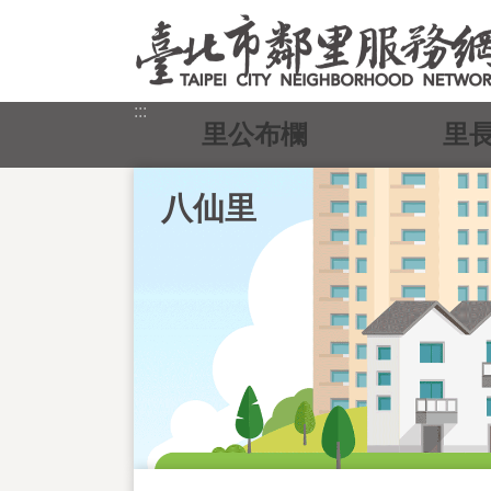
跳到主要內容區塊
:::
里公布欄
里
八仙里