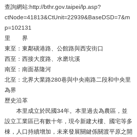
區
查詢網站:http://bthr.gov.taipei/lp.asp?
里
界
ctNode=41813&CtUnit=22939&BaseDSD=7&m
說
p=102131
臺
里 界
北
市
東至：東鄰磺港路、公館路與西安街口
鄰
長
西至：西接大度路、水磨坑溪
名
南至：南面基隆河
冊
北至：北界大業路280巷與中央南路二段和中央里
為界
歷史沿革
本里成立於民國34年。本里過去為農區，並
設立工業區已有數十年，現今新建大樓、國宅等多
棟，人口持續增加，未來發展關鍵係關渡平原之開