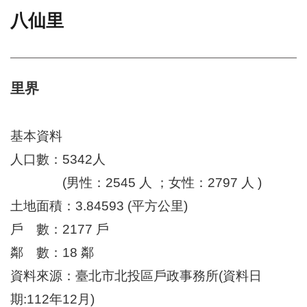
八仙里
門
牌
整
合
檢
里界
索
系
統
基本資料
文
人口數：5342人
化
(男性：2545 人 ；女性：2797 人 )
局
文
土地面積：3.84593 (平方公里)
化
資
戶 數：2177 戶
產
鄰 數：18 鄰
臺
資料來源：臺北市北投區戶政事務所(資料日
北
市
期:112年12月)