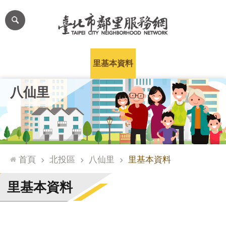
跳到主要內容區塊
進
階
搜
尋
里公布欄
里長簡介
里基本資料
本里特色
里活動花絮
網
八仙里
站
導
覽
台
北
首頁
北投區
八仙里
里基本資料
通
臺
里基本資料
北
市
政
府