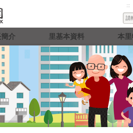
:::
長簡介
里基本資料
本里