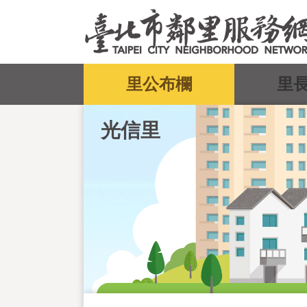
跳到主要內容區塊
:::
里公布欄
里
光信里