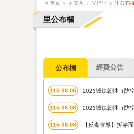
:::
首頁
大安區
光信里
里公布
里公布欄
經費公告
公布欄
115-08-05
2026城鎮韌性（
115-08-03
2026城鎮韌性（防空）演習多國語言文
115-08-03
【反毒宣導】拆穿面