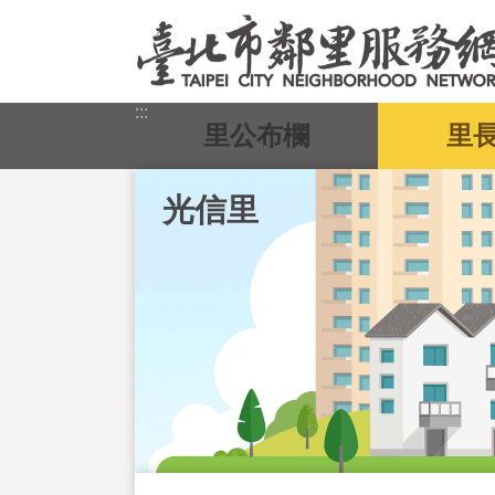
跳到主要內容區塊
:::
里公布欄
里
光信里