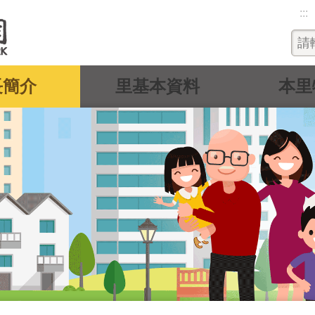
:::
長簡介
里基本資料
本里