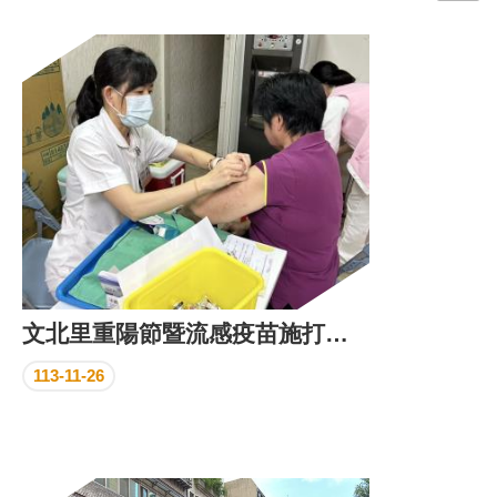
門
牌
整
合
檢
索
系
統
文
化
局
文
文北里重陽節暨流感疫苗施打活動
化
資
113-11-26
產
臺
北
市