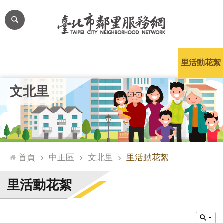
跳到主要內容區塊
進
階
搜
尋
里公布欄
里長簡介
里基本資料
本里特色
里活動花絮
網
文北里
站
導
覽
台
北
首頁
中正區
文北里
里活動花絮
通
臺
里活動花絮
北
市
政
府