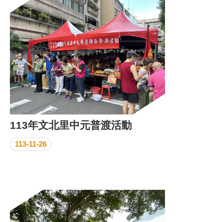
區
里
界
說
臺
北
市
鄰
長
名
冊
113年文北里中元普渡活動
113-11-26