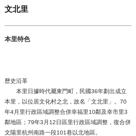
文北里
門
牌
整
合
檢
本里特色
索
系
統
文
化
歷史沿革
局
文
本里日據時代屬東門町，民國36年劃出成立
化
資
本里，以位居文化村之北，故名「文北里」。70
產
年4月里行政區域調整合併幸福里10鄰及幸市里3
臺
鄰地區；79年3月12日區里行政區域調整，復合併
北
市
文陽里杭州南路一段101巷以北地區。