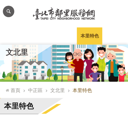
跳到主要內容區塊
進
階
搜
尋
里公布欄
里長簡介
里基本資料
本里特色
里活動花絮
網
文北里
站
導
覽
台
北
首頁
中正區
文北里
本里特色
通
臺
本里特色
北
市
政
府