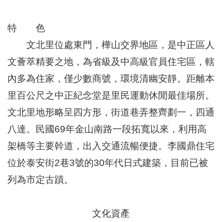
區
里
界
特 色
說
文北里位處東門，樺山交界地區，是中正區人
臺
文薈萃精要之地，為省級及中高級官員住宅區，轄
北
市
內多為住家，僅少數商號，環境清幽安靜。距離本
鄰
長
里百公尺之中正紀念堂是里民運動休閒最佳場所。
名
文北里地形略呈四方形，街道巷弄整齊劃一，四通
冊
八達。民國69年金山南路一段拓寬以來，利用高
架橋等主要幹道，出入交通流暢便捷。李國鼎住宅
位於泰安街2巷3號的30年代日式建築，目前已被
列為市定古蹟。
文化資產