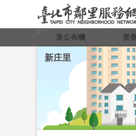
跳到主要內容區塊
:::
里公布欄
里
新庄里