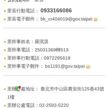
區
里
0933166086
里長行動電話：
界
說
里長電子郵件：
bk_cr404019@gov.taipei
臺
北
市
鄰
里幹事姓名：羅泯淇
長
里幹事電話：25031369轉513
名
冊
里幹事行動電話：0972295619
里幹事電子郵件：
bs1191@gov.taipei
里辦公處地址：
臺北市中山區農安街125巷43號
1樓
里辦公處電話：02-2593-5220