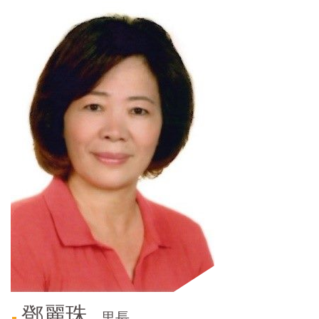
門
牌
整
合
檢
索
系
統
文
化
局
文
化
資
產
臺
北
市
鄧麗珠
里長