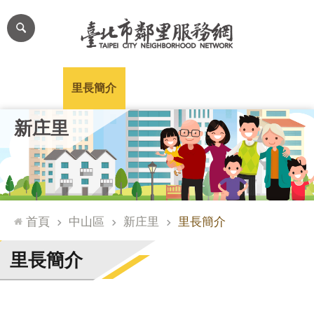
跳到主要內容區塊
進
階
搜
尋
里公布欄
里長簡介
里基本資料
本里特色
里活動花絮
網
新庄里
站
導
覽
台
北
首頁
中山區
新庄里
里長簡介
通
臺
里長簡介
北
市
政
府