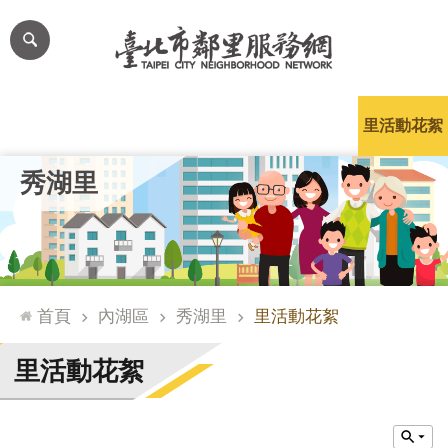
跳到主要內容區塊
進
階
搜
尋
里公布欄
里長簡介
里基本資料
本里特色
里活動花絮
網
秀湖里
站
導
覽
台
北
首頁
內湖區
秀湖里
里活動花絮
通
臺
里活動花絮
北
市
政
府