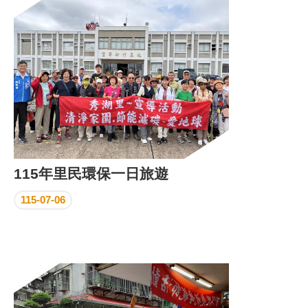
區
里
界
說
臺
北
市
鄰
長
名
冊
115年里民環保一日旅遊
115-07-06