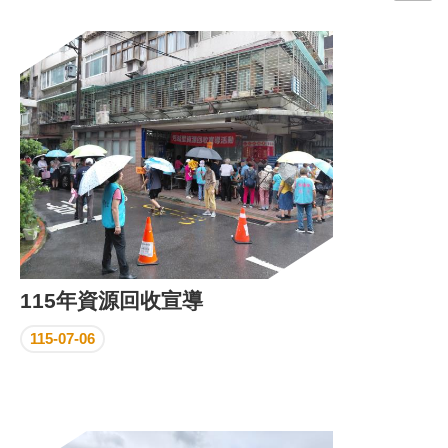
門
牌
整
合
檢
索
系
統
文
化
局
文
115年資源回收宣導
化
資
115-07-06
產
臺
北
市