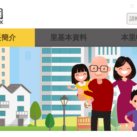
:::
長簡介
里基本資料
本里