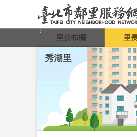
跳到主要內容區塊
:::
里公布欄
里
秀湖里