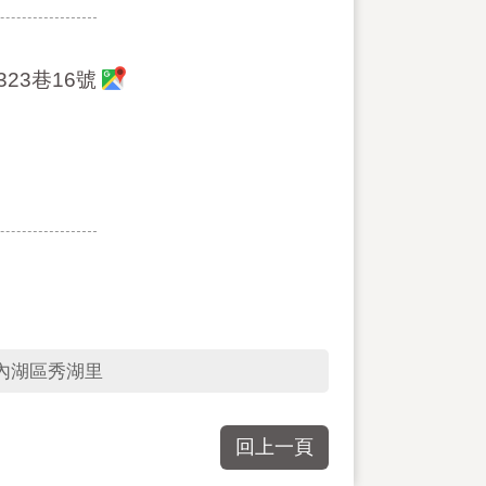
23巷16號
內湖區秀湖里
回上一頁