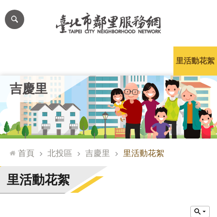
跳到主要內容區塊
進
階
搜
尋
里公布欄
里長簡介
里基本資料
本里特色
里活動花絮
網
吉慶里
站
導
覽
台
北
首頁
北投區
吉慶里
里活動花絮
通
臺
里活動花絮
北
市
政
府