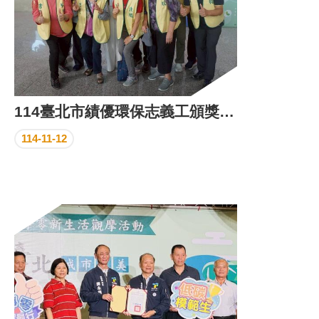
114臺北市績優環保志義工頒獎典禮
114-11-12