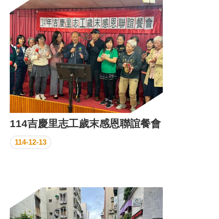
區
里
界
說
臺
北
市
鄰
長
名
冊
114吉慶里志工歲末感恩聯誼餐會
114-12-13