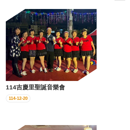
門
牌
整
合
檢
索
系
統
文
化
局
文
114吉慶里聖誕音樂會
化
資
114-12-20
產
臺
北
市