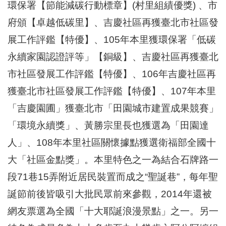
環保署【節能減碳行動標章】(村里組績優獎) 、市
府頒【卓越低碳里】、吉慶社區再獲臺北市社區發
展工作評鑑【特優】、105年本里獲環保署「低碳
永續家園認證評等」【銅級】、吉慶社區再獲臺北
市社區發展工作評鑑【特優】、106年吉慶社區再
獲臺北市社區發展工作評鑑【特優】、107年本里
「吉慶園圃」獲臺北市「田園城市建置成果競賽」
「環境永續獎」、黃勝宗里長也獲選為「田園達
人」、108年本里社區關懷據點獲選衛福部全國十
大「社區金點獎」。本里特色之一為結合石牌路一
段71巷15弄附近居民裝置而成之“聖誕巷”，每年聖
誕節前後皆吸引大批民眾前來參觀，2014年還被
網友票選為全國「十大耶誕浪漫景點」之一。另一