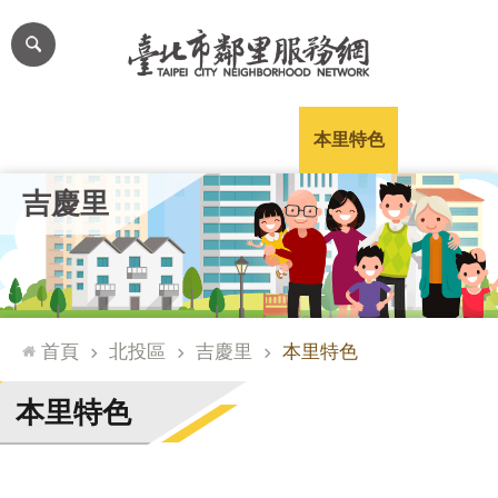
跳到主要內容區塊
進
階
搜
尋
里公布欄
里長簡介
里基本資料
本里特色
里活動花絮
網
吉慶里
站
導
覽
台
北
首頁
北投區
吉慶里
本里特色
通
臺
本里特色
北
市
政
府