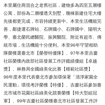
區
本里屬住商混合之老舊社區，建物多為四至五層樓
里
界
公寓，部份為二層樓透天別墅，幾棟新建住宅大樓
說
先後都更完成，市容持續更新中。本里生活機能完
臺
善，鄰捷運石牌站、石牌國小、石牌國中、陽明大
北
市
學、臺北榮民總醫院、振興醫院、附近有超市、傳
鄰
長
統市場，生活機能十分便利。本里96年守望相助
名
隊榮獲選臺北市【榮譽特優隊】、97年本里吉慶
冊
社區榮獲內政部社區發展工作評鑑績優組【卓越
獎】、林務局全國綠美化比賽【模範社區獎】、
98年度本里代表臺北市參加環保署「清淨家園全
民運動」環境考評榮獲【特優】、吉慶社區參加臺
北市城市花園社區綠美化競賽榮獲【特大型組冠
軍】、99年吉慶社區榮獲臺北市社區發展工作評