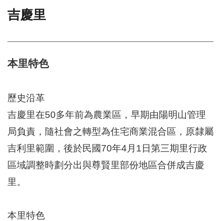
吉慶里
門
牌
整
合
檢
本里特色
索
系
統
歷史沿革
文
吉慶里在50多年前為農業區，早期由陽明山管理
化
局負責，隨社會之轉型為住宅商業混合區，原隸屬
局
文
吉利里範圍，後於民國70年4月1日第三期里行政
化
資
區域調整時劃分出與尊賢里部份地區合併成吉慶
產
里。
臺
北
市
本里特色