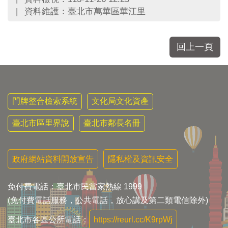
區
資料維護：臺北市萬華區華江里
里
界
說
回上一頁
臺
北
市
鄰
長
門牌整合檢索系統
文化局文化資產
名
冊
臺北市區里界說
臺北市鄰長名冊
政府網站資料開放宣告
隱私權及資訊安全
免付費電話：臺北市民當家熱線 1999
(免付費電話服務，公共電話，放心講及第二類電信除外)
臺北市各區公所電話：
https://reurl.cc/K9rpWj