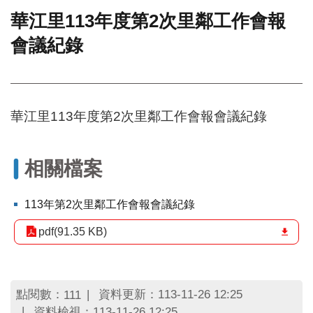
華江里113年度第2次里鄰工作會報
門
會議紀錄
牌
整
合
檢
索
華江里113年度第2次里鄰工作會報會議紀錄
系
統
文
相關檔案
化
局
文
113年第2次里鄰工作會報會議紀錄
化
資
pdf(91.35 KB)
產
臺
北
點閱數：
資料更新：113-11-26 12:25
111
市
資料檢視：113-11-26 12:25