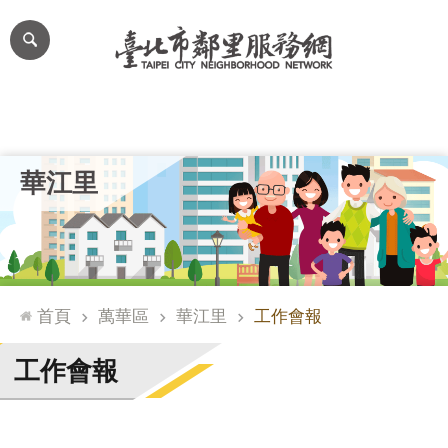
跳到主要內容區塊
進
階
搜
尋
里公布欄
里長簡介
里基本資料
本里特色
里活動花絮
網
華江里
站
導
覽
台
北
首頁
萬華區
華江里
工作會報
通
臺
工作會報
北
市
政
府