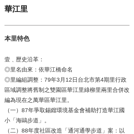
華江里
門
牌
整
合
檢
本里特色
索
系
統
壹﹑歷史沿革：
文
◎里名由來：依華江橋命名
化
◎里編組調整：79年3月12日台北市第4期里行政
局
文
區域調整將舊制之雙園區華江里綠柳里兩里合併改
化
資
編為現在之萬華區華江里。
產
（一）87年爭取錫鎦環境基金會補助打造華江國
臺
小「海鷗步道」。
北
市
（二）88年度社區改造「通河通學步道」案：以