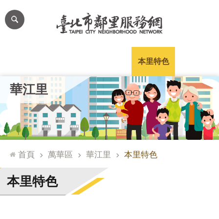
跳到主要內容區塊
進
階
搜
尋
里公布欄
里長簡介
里基本資料
本里特色
里活動花絮
網
華江里
站
導
覽
台
北
首頁
萬華區
華江里
本里特色
通
臺
本里特色
北
市
政
府