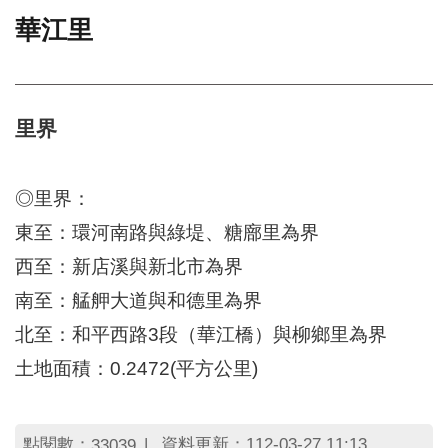
華江里
門
牌
整
合
檢
里界
索
系
統
◎里界：
文
東至：環河南路與綠堤、糖廍里為界
化
西至：新店溪與新北市為界
局
文
南至：艋舺大道與和德里為界
化
資
北至：和平西路3段（華江橋）與柳鄉里為界
產
土地面積：0.2472(平方公里)
臺
北
市
點閱數：
資料更新：112-03-27 11:13
33039