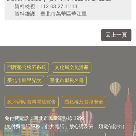
區
資料檢視：112-03-27 11:13
里
資料維護：臺北市萬華區華江里
界
說
臺
回上一頁
北
市
鄰
長
名
門牌整合檢索系統
文化局文化資產
冊
臺北市區里界說
臺北市鄰長名冊
政府網站資料開放宣告
隱私權及資訊安全
免付費電話：臺北市民當家熱線 1999
(免付費電話服務，公共電話，放心講及第二類電信除外)