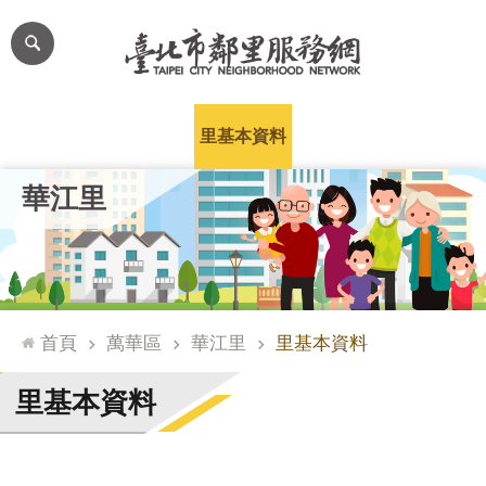
跳到主要內容區塊
進
階
搜
尋
里公布欄
里長簡介
里基本資料
本里特色
里活動花絮
網
華江里
站
導
覽
台
北
首頁
萬華區
華江里
里基本資料
通
臺
里基本資料
北
市
政
府