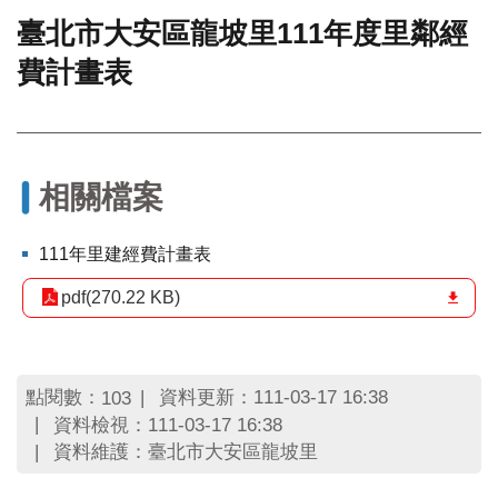
臺北市大安區龍坡里111年度里鄰經
門
費計畫表
牌
整
合
檢
索
系
相關檔案
統
文
111年里建經費計畫表
化
局
pdf(270.22 KB)
文
化
資
產
點閱數：
資料更新：111-03-17 16:38
103
資料檢視：111-03-17 16:38
臺
資料維護：臺北市大安區龍坡里
北
市