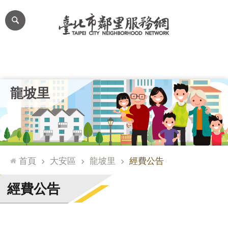
跳到主要內容區塊
進
階
搜
尋
里公布欄
里長簡介
里基本資料
本里特色
里活動花絮
網
龍坡里
站
導
覽
台
北
首頁
大安區
龍坡里
經費公告
通
臺
經費公告
北
市
政
府