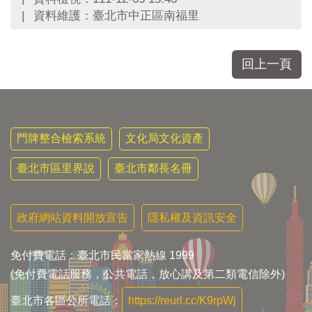
區
資料維護：臺北市中正區南福里
里
界
說
回上一頁
臺
北
市
鄰
長
門牌整合檢索系統
文化局文化資產
名
冊
臺北市區里界說
臺北市鄰長名冊
政府網站資料開放宣告
隱私權及資訊安全
免付費電話：臺北市民當家熱線 1999
(免付費電話服務，公共電話，放心講及第二類電信除外)
臺北市各區公所電話：
https://reurl.cc/K9rpWj