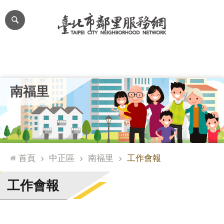
跳到主要內容區塊
進
階
搜
尋
里公布欄
里長簡介
里基本資料
本里特色
里活動花絮
網
南福里
站
導
覽
台
北
首頁
中正區
南福里
工作會報
通
臺
工作會報
北
市
政
府