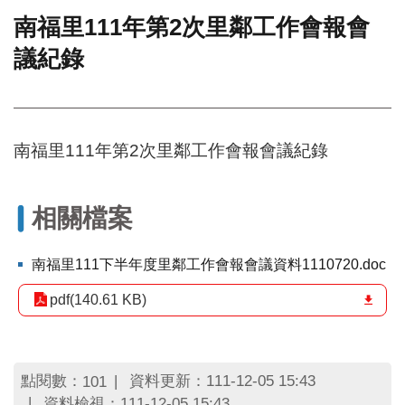
南福里111年第2次里鄰工作會報會
門
議紀錄
牌
整
合
檢
索
南福里111年第2次里鄰工作會報會議紀錄
系
統
文
相關檔案
化
局
文
南福里111下半年度里鄰工作會報會議資料1110720.doc
化
資
pdf(140.61 KB)
產
臺
北
點閱數：
資料更新：111-12-05 15:43
101
市
資料檢視：111-12-05 15:43