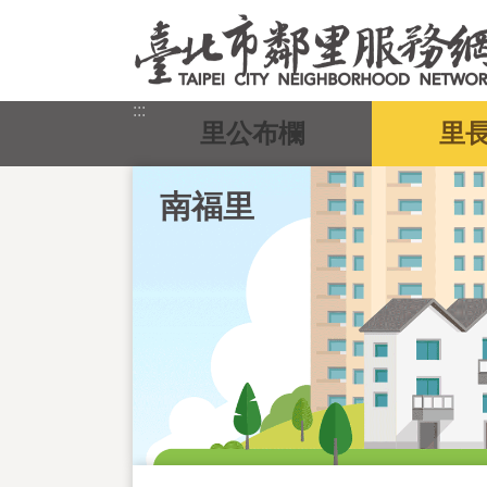
跳到主要內容區塊
:::
里公布欄
里
南福里