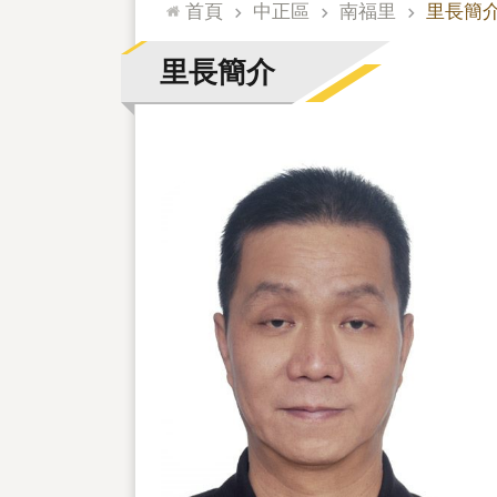
:::
首頁
中正區
南福里
里長簡
里長簡介