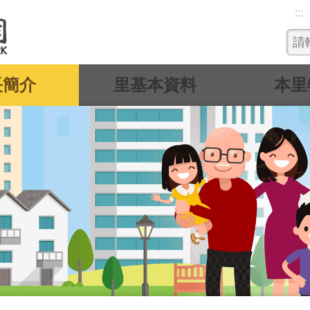
:::
長簡介
里基本資料
本里