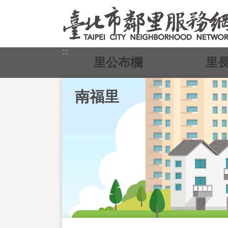
跳到主要內容區塊
:::
里公布欄
里
南福里