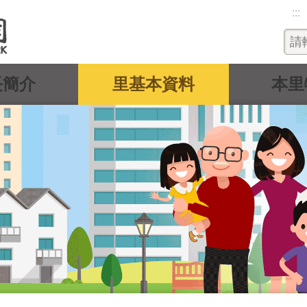
:::
長簡介
里基本資料
本里