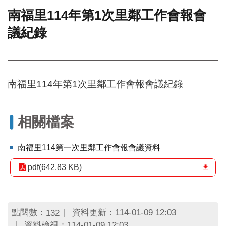
南福里114年第1次里鄰工作會報會
門
議紀錄
牌
整
合
檢
索
南福里114年第1次里鄰工作會報會議紀錄
系
統
文
相關檔案
化
局
文
南福里114第一次里鄰工作會報會議資料
化
資
pdf(642.83 KB)
產
臺
北
點閱數：
資料更新：114-01-09 12:03
132
市
資料檢視：114-01-09 12:03