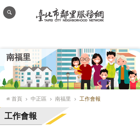
跳到主要內容區塊
進
階
搜
尋
里公布欄
里長簡介
里基本資料
本里特色
里活動花絮
網
南福里
站
導
覽
台
北
首頁
中正區
南福里
工作會報
通
臺
工作會報
北
市
政
府