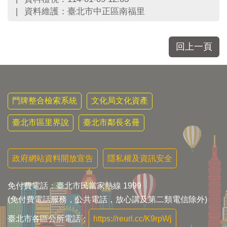
區
資料維護：臺北市中正區南福里
里
界
說
回上一頁
臺
北
市
鄰
長
門牌整合檢索系統
文化局文化資產
名
冊
臺北市區里界說
臺北市鄰長名冊
政府網站資料開放宣告
隱私權及資訊安全
免付費電話：臺北市民當家熱線 1999
(免付費電話服務，公共電話，放心講及第二類電信除外)
臺北市各區公所電話：
https://reurl.cc/K9rpWj