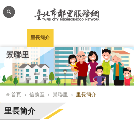
跳到主要內容區塊
進
階
搜
尋
里公布欄
里長簡介
里基本資料
本里特色
里活動花絮
網
景聯里
站
導
覽
台
北
首頁
信義區
景聯里
里長簡介
通
臺
里長簡介
北
市
政
府