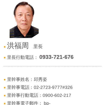
門
牌
整
合
檢
索
系
統
洪福周
里長
文
0933-721-676
里長行動電話：
化
局
文
化
資
里幹事姓名：邱秀姿
產
里幹事電話：02-2723-9777#326
臺
里幹事行動電話：0900-602-217
北
市
里幹事電子郵件：
bp-