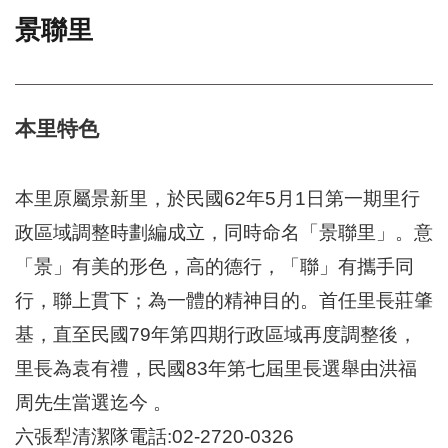
景聯里
門
牌
整
合
檢
本里特色
索
系
統
本里原屬景新里，於民國62年5月1日第一期里行
文
政區域調整時劃編成立，同時命名「景聯里」。意
化
「景」有美的形色，高的德行，「聯」有攜手同
局
文
行，聯上貫下；為一體的精神目的。首任里長莊肇
化
資
基，直至民國79年第四期行政區域再度調整後，
產
里長為袁有禮，民國83年第七屆里長選舉由洪福
臺
周先生當選迄今 。
北
市
六張犁清潔隊電話:02-2720-0326