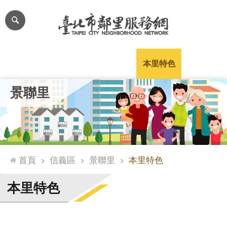
跳到主要內容區塊
進
階
搜
尋
里公布欄
里長簡介
里基本資料
本里特色
里活動花絮
網
景聯里
站
導
覽
台
北
首頁
信義區
景聯里
本里特色
通
臺
本里特色
北
市
政
府