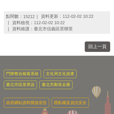
區
里
界
點閱數：
資料更新：112-02-02 10:22
15212
說
資料檢視：112-02-02 10:22
臺
資料維護：臺北市信義區景聯里
北
市
鄰
回上一頁
長
名
冊
門牌整合檢索系統
文化局文化資產
臺北市區里界說
臺北市鄰長名冊
政府網站資料開放宣告
隱私權及資訊安全