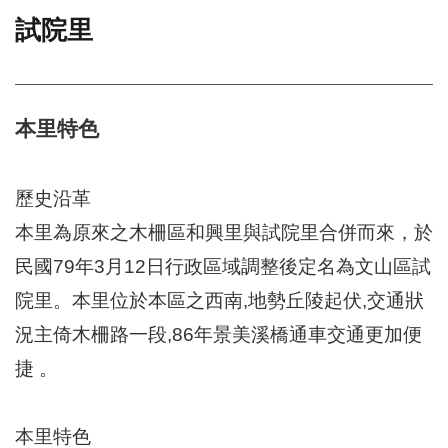
試院里
門
牌
整
合
檢
本里特色
索
系
統
歷史沿革
文
本里為原來之木柵區和興里與試院里合併而來，於
化
民國79年3月12日行政區域調整後定名為文山區試
局
文
院里。本里位於本區之西南,地勢丘陵起伏,交通狀
化
資
況主倚木柵路一段,86年景美溪橋通車交通更加便
產
捷 。
臺
北
市
本里特色