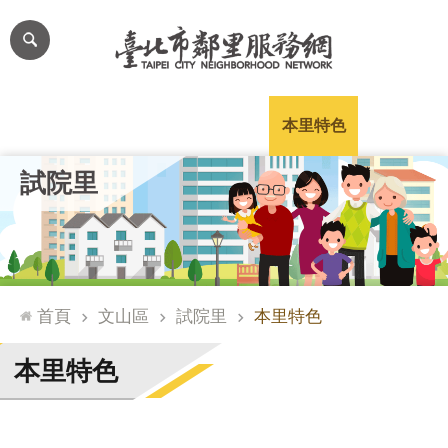
跳到主要內容區塊
進
階
搜
尋
里公布欄
里長簡介
里基本資料
本里特色
里活動花絮
網
試院里
站
導
覽
台
北
首頁
文山區
試院里
本里特色
通
臺
本里特色
北
市
政
府