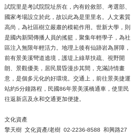
區
試院里是考試院院址所在，內有銓敘部、考選部、
里
界
國家考場設立於此，故以此為是里里名。人文素質
說
高尚，為社區樹立嚴肅的模範作用。世新大學，則
臺
是國內新聞傳播人員的搖籃，聚集年輕學子，為社
北
市
區注入無限年輕活力。地理上後有仙跡岩為屏障，
鄰
長
前有景美溪彎道遶境，護堤上綠草扶疏、視野開
名
朗、景觀優美，居民晨昏漫步其間，充滿詩情畫
冊
意，是個多元化的好環境。交通上，前往景美捷運
站約5分鐘路程，民國86年景美溪橋通車，使里民
往返新店及永和交通更加便捷。
文化資產
擎天樹 文化資產/老樹 02-2236-8588 和興路27