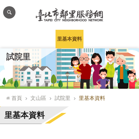
跳到主要內容區塊
進
階
搜
尋
里公布欄
里長簡介
里基本資料
本里特色
里活動花絮
網
試院里
站
導
覽
台
北
首頁
文山區
試院里
里基本資料
通
臺
里基本資料
北
市
政
府