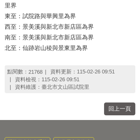
區
里界
里
界
東至：試院路與華興里為界
說
西至：景美溪與新北市新店區為界
臺
南至：景美溪與新北市新店區為界
北
市
北至：仙跡岩山稜與景東里為界
鄰
長
名
點閱數：
資料更新：115-02-26 09:51
21768
冊
資料檢視：115-02-26 09:51
資料維護：臺北市文山區試院里
回上一頁