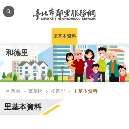
跳到主要內容區塊
進
階
搜
尋
里公布欄
里長簡介
里基本資料
本里特色
里活動花絮
網
和德里
站
導
覽
台
北
首頁
萬華區
和德里
里基本資料
通
臺
里基本資料
北
市
政
府