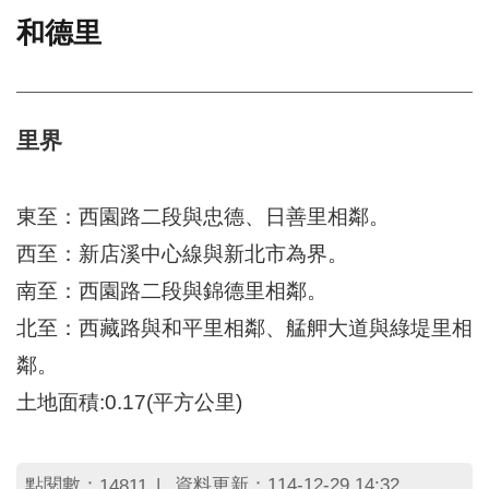
和德里
門
牌
整
合
檢
里界
索
系
統
東至：西園路二段與忠德、日善里相鄰。
文
西至：新店溪中心線與新北市為界。
化
南至：西園路二段與錦德里相鄰。
局
文
北至：西藏路與和平里相鄰、艋舺大道與綠堤里相
化
資
鄰。
產
土地面積:0.17(平方公里)
臺
北
市
點閱數：
資料更新：114-12-29 14:32
14811