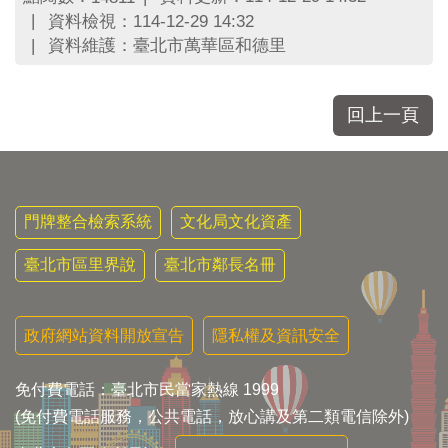
區
資料檢視：114-12-29 14:32
里
資料維護：臺北市萬華區和德里
界
說
臺
回上一頁
北
市
鄰
長
名
門牌整合檢索系統
文化局文化資產
冊
臺北市區里界說
臺北市鄰長名冊
政府網站資料開放宣告
隱私權及資訊安全
免付費電話：臺北市民當家熱線 1999
(免付費電話服務，公共電話，放心講及第二類電信除外)